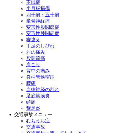
不眠症
半月板損傷
四十肩・五十肩
坐骨神経痛
変形性股関節症
変形性膝関節症
寝違え
手足のしびれ
肘の痛み
股関節痛
肩こり
背中の痛み
脊柱管狭窄症
腰痛
自律神経の乱れ
足底筋膜炎
頭痛
鵞足炎
交通事故メニュー
むちうち症
交通事故