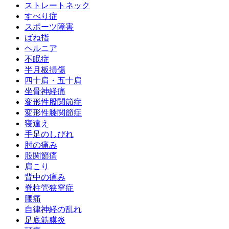
ストレートネック
すべり症
スポーツ障害
ばね指
ヘルニア
不眠症
半月板損傷
四十肩・五十肩
坐骨神経痛
変形性股関節症
変形性膝関節症
寝違え
手足のしびれ
肘の痛み
股関節痛
肩こり
背中の痛み
脊柱管狭窄症
腰痛
自律神経の乱れ
足底筋膜炎