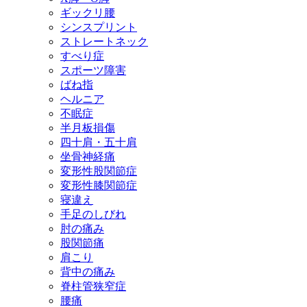
ギックリ腰
シンスプリント
ストレートネック
すべり症
スポーツ障害
ばね指
ヘルニア
不眠症
半月板損傷
四十肩・五十肩
坐骨神経痛
変形性股関節症
変形性膝関節症
寝違え
手足のしびれ
肘の痛み
股関節痛
肩こり
背中の痛み
脊柱管狭窄症
腰痛