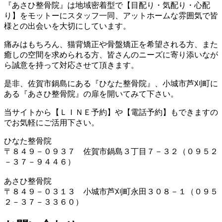
『あさひ整骨院』は地域密着型で【目配り・気配り・心配
り】をモットーにスタッフ一同、アットホームな雰囲気で皆
様との出会いを大切にしています。
痛みはもちろん、猫背矯正や骨盤矯正を希望される方、また
癒しの空間を求められる方、皆さんのニーズに寄り添いなが
ら誠意を持って対応させて頂きます。
是非、佐賀市鍋島にある『ひなた整骨院』、小城市芦刈町に
ある『あさひ整骨院』の扉を開いてみて下さい。
当サイトから【ＬＩＮＥ予約】や【電話予約】もできますの
でお気軽にご活用下さい。
ひなた整骨院
〒８４９－０９３７ 佐賀市鍋島３丁目７－３２（０９５２
－３７－９４４６）
あさひ整骨院
〒８４９－０３１３ 小城市芦刈町永田３０８－１（０９５
２－３７－３３６０）