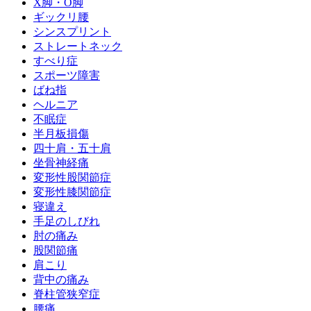
X脚・O脚
ギックリ腰
シンスプリント
ストレートネック
すべり症
スポーツ障害
ばね指
ヘルニア
不眠症
半月板損傷
四十肩・五十肩
坐骨神経痛
変形性股関節症
変形性膝関節症
寝違え
手足のしびれ
肘の痛み
股関節痛
肩こり
背中の痛み
脊柱管狭窄症
腰痛