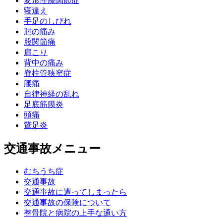
変形性膝関節症
寝違え
手足のしびれ
肘の痛み
股関節痛
肩こり
背中の痛み
脊柱管狭窄症
腰痛
自律神経の乱れ
足底筋膜炎
頭痛
鵞足炎
交通事故メニュー
むちうち症
交通事故
交通事故に遭ってしまったら
交通事故の保険について
整骨院と病院の上手な通い方