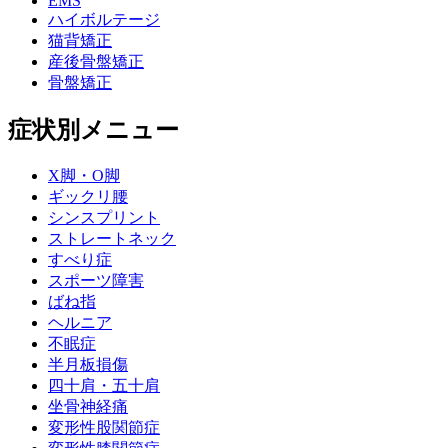
EMS
ハイボルテージ
猫背矯正
産後骨盤矯正
骨盤矯正
症状別メニュー
X脚・O脚
ギックリ腰
シンスプリント
ストレートネック
すべり症
スポーツ障害
ばね指
ヘルニア
不眠症
半月板損傷
四十肩・五十肩
坐骨神経痛
変形性股関節症