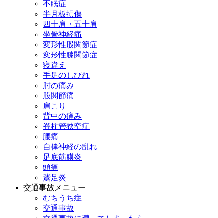
不眠症
半月板損傷
四十肩・五十肩
坐骨神経痛
変形性股関節症
変形性膝関節症
寝違え
手足のしびれ
肘の痛み
股関節痛
肩こり
背中の痛み
脊柱管狭窄症
腰痛
自律神経の乱れ
足底筋膜炎
頭痛
鵞足炎
交通事故メニュー
むちうち症
交通事故