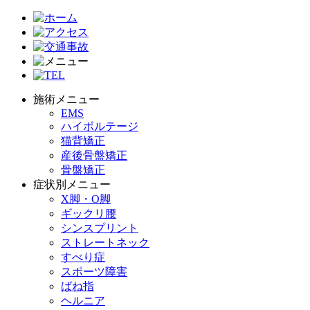
施術メニュー
EMS
ハイボルテージ
猫背矯正
産後骨盤矯正
骨盤矯正
症状別メニュー
X脚・O脚
ギックリ腰
シンスプリント
ストレートネック
すべり症
スポーツ障害
ばね指
ヘルニア