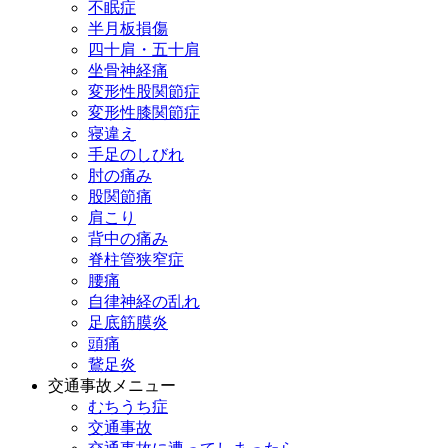
不眠症
半月板損傷
四十肩・五十肩
坐骨神経痛
変形性股関節症
変形性膝関節症
寝違え
手足のしびれ
肘の痛み
股関節痛
肩こり
背中の痛み
脊柱管狭窄症
腰痛
自律神経の乱れ
足底筋膜炎
頭痛
鵞足炎
交通事故メニュー
むちうち症
交通事故