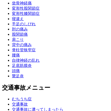
坐骨神経痛
変形性股関節症
変形性膝関節症
寝違え
手足のしびれ
肘の痛み
股関節痛
肩こり
背中の痛み
脊柱管狭窄症
腰痛
自律神経の乱れ
足底筋膜炎
頭痛
鵞足炎
交通事故メニュー
むちうち症
交通事故
交通事故に遭ってしまったら