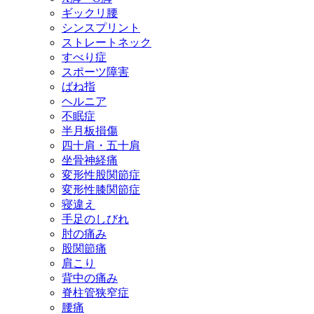
ギックリ腰
シンスプリント
ストレートネック
すべり症
スポーツ障害
ばね指
ヘルニア
不眠症
半月板損傷
四十肩・五十肩
坐骨神経痛
変形性股関節症
変形性膝関節症
寝違え
手足のしびれ
肘の痛み
股関節痛
肩こり
背中の痛み
脊柱管狭窄症
腰痛